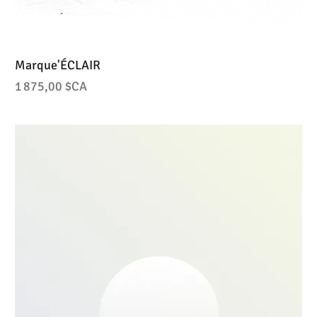
Marque'ÉCLAIR
Prix
1 875,00 $CA