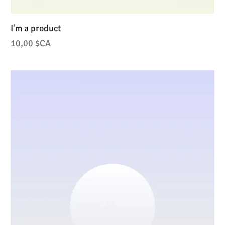
I'm a product
Prix
10,00 $CA