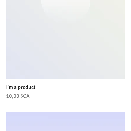
I'm a product
Prix
10,00 $CA