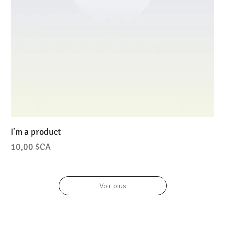
I'm a product
Prix
10,00 $CA
Voir plus