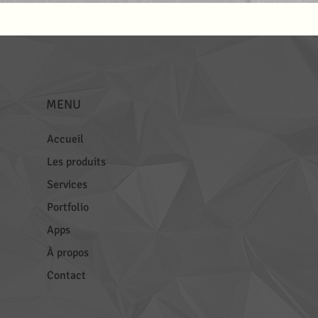
MENU
Accueil
Les produits
Services
Portfolio
Apps
À propos
Contact