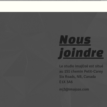
Nous
joindre
Le studio imajOzé est situé
au 151 chemin Petit-Carey
Six Roads, NB, Canada
E1X 3A6
mj3@imajoze.com